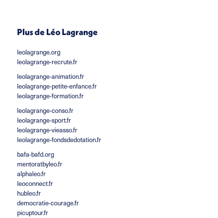
Plus de Léo Lagrange
leolagrange.org
leolagrange-recrute.fr
leolagrange-animation.fr
leolagrange-petite-enfance.fr
leolagrange-formation.fr
leolagrange-conso.fr
leolagrange-sport.fr
leolagrange-vieasso.fr
leolagrange-fondsdedotation.fr
bafa-bafd.org
mentoratbyleo.fr
alphaleo.fr
leoconnect.fr
hubleo.fr
democratie-courage.fr
picuptour.fr