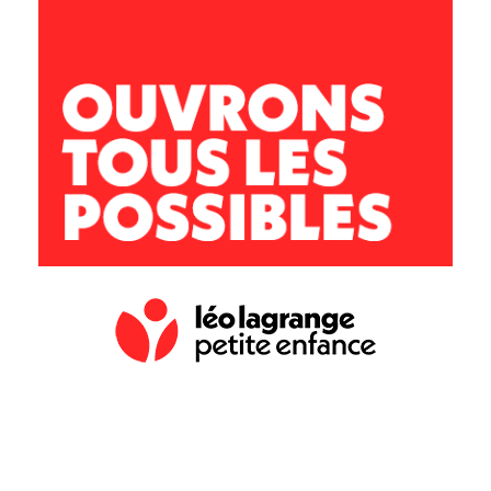
95 rue de la Richelandiere
42100 Saint-Étienne
04 77 37 05 43
lasource@leolagrange.org